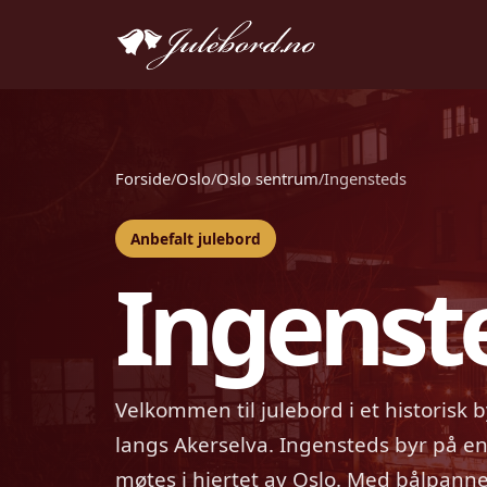
Forside
/
Oslo
/
Oslo sentrum
/
Ingensteds
Anbefalt julebord
Ingenst
Velkommen til julebord i et historisk 
langs Akerselva. Ingensteds byr på en
møtes i hjertet av Oslo. Med bålpann