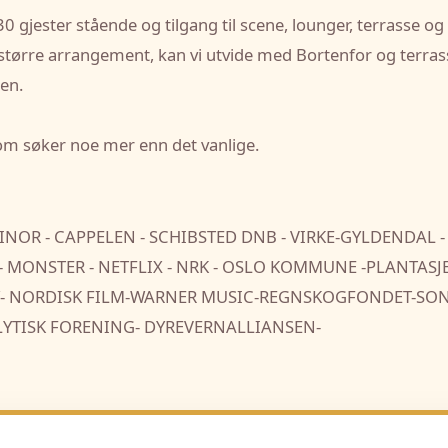
30 gjester stående og tilgang til scene, lounger, terrasse og
 større arrangement, kan vi utvide med Bortenfor og terrass
en.
om søker noe mer enn det vanlige.
NOR - CAPPELEN - SCHIBSTED DNB - VIRKE-GYLDENDAL -
- MONSTER - NETFLIX - NRK - OSLO KOMMUNE -PLANTASJ
APLAY- NORDISK FILM-WARNER MUSIC-REGNSKOGFONDET-SO
YTISK FORENING- DYREVERNALLIANSEN-