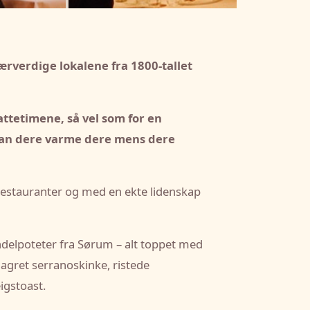
 ærverdige lokalene fra 1800-tallet
ttetimene, så vel som for en
r kan dere varme dere mens dere
restauranter og med en ekte lidenskap
ndelpoteter fra Sørum – alt toppet med
gret serranoskinke, ristede
igstoast.