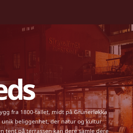
eds
bygg fra 1800-tallet, midt på Grünerløkka
 unik beliggenhet, der natur og kultur
en tent på terrassen kan dere samle dere