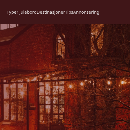
Typer julebord
Destinasjoner
Tips
Annonsering