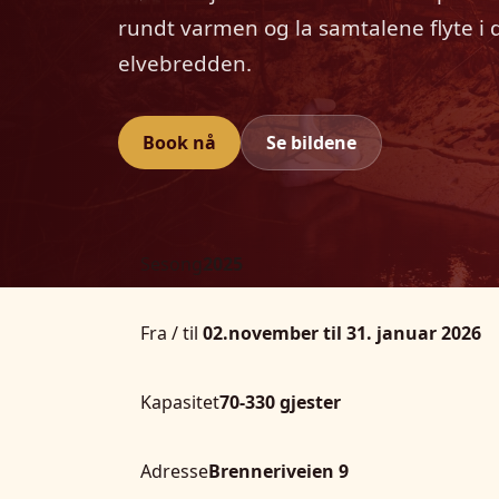
rundt varmen og la samtalene flyte i
elvebredden.
Book nå
Se bildene
Sesong
2025
Fra / til
02.november til 31. januar 2026
Kapasitet
70-330 gjester
Adresse
Brenneriveien 9