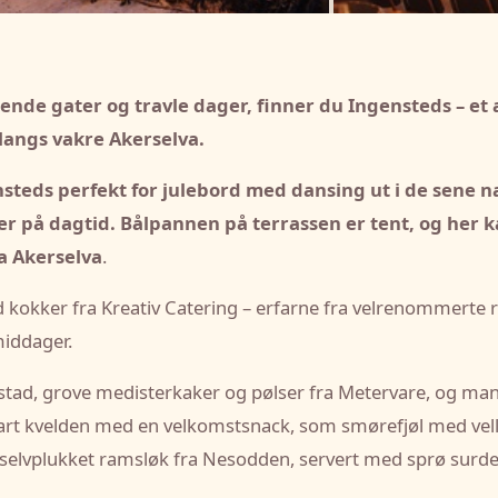
erende gater og travle dager, finner du Ingensteds – et
 langs vakre Akerselva.
steds perfekt for julebord med dansing ut i de sene na
elser på dagtid. Bålpannen på terrassen er tent, og he
a
Akerselva
.
 kokker fra Kreativ Catering – erfarne fra velrenommerte 
emiddager.
stad, grove medisterkaker og pølser fra Metervare, og ma
rt kvelden med en velkomstsnack, som smørefjøl med vella
 selvplukket ramsløk fra Nesodden, servert med sprø surde