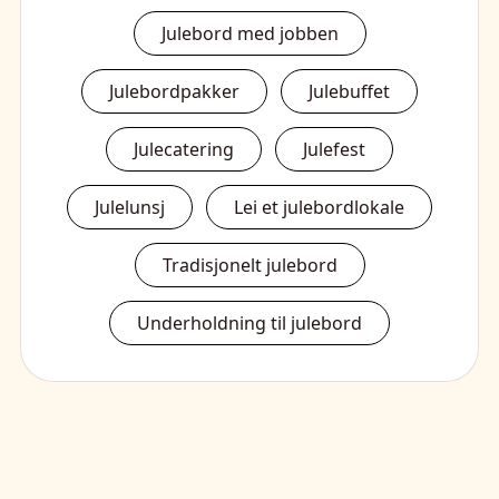
Julebord med jobben
Julebordpakker
Julebuffet
Julecatering
Julefest
Julelunsj
Lei et julebordlokale
Tradisjonelt julebord
Underholdning til julebord