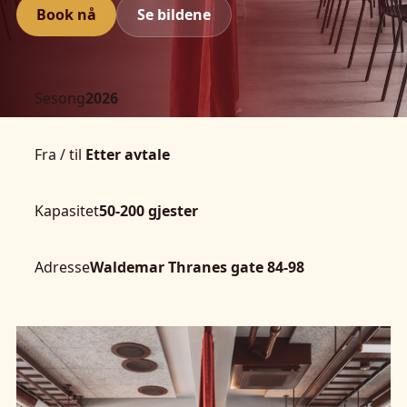
Book nå
Se bildene
Sesong
2026
Fra / til
Etter avtale
Kapasitet
50-200 gjester
Adresse
Waldemar Thranes gate 84-98