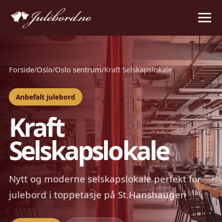
Forside
/
Oslo
/
Oslo sentrum
/
Kraft Selskapslokale
Anbefalt julebord
Kraft
Selskapslokale
Nytt og moderne selskapslokale perfekt for
julebord i toppetasje på St.Hanshaugen