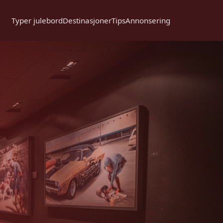
Typer julebord
Destinasjoner
Tips
Annonsering