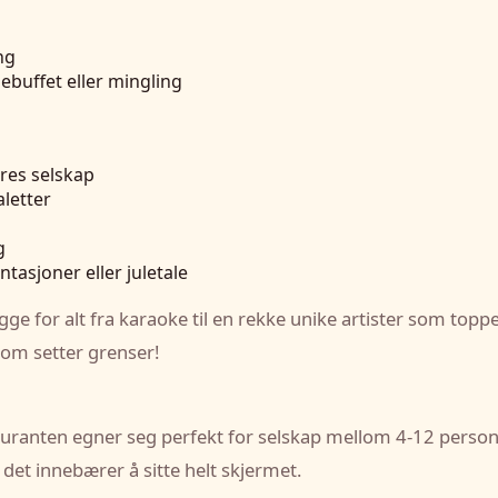
ng
lebuffet eller mingling
eres selskap
letter
g
tasjoner eller juletale
legge for alt fra karaoke til en rekke unike artister som to
som setter grenser!
tauranten egner seg perfekt for selskap mellom 4-12 persone
et innebærer å sitte helt skjermet.