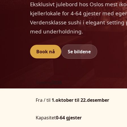
Eksklusivt julebord hos Oslos mest iko
kjellerlokale for 4-64 gjester med eg
Verdensklasse sushi i elegant setting p
med underholdning.
Book nå
Se bildene
Sesong
2026
Fra / til
1.oktober til 22.desember
Kapasitet
0-64 gjester