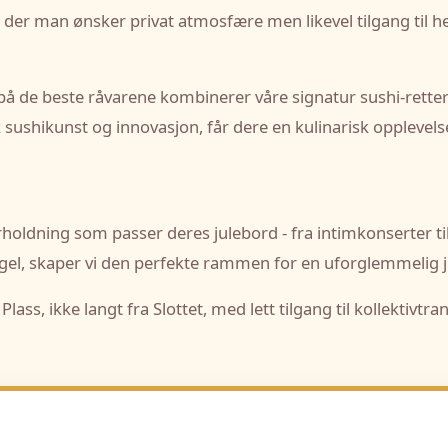
er der man ønsker privat atmosfære men likevel tilgang til 
å de beste råvarene kombinerer våre signatur sushi-retter
sushikunst og innovasjon, får dere en kulinarisk opplevel
holdning som passer deres julebord - fra intimkonserter til
lygel, skaper vi den perfekte rammen for en uforglemmelig j
Plass, ikke langt fra Slottet, med lett tilgang til kollektivtra