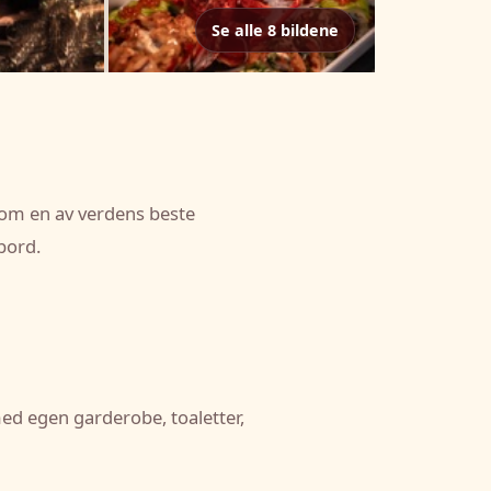
Se alle 8 bildene
 som en av verdens beste
ebord.
med egen garderobe, toaletter,