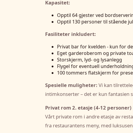
Kapasitet:
Opptil 64 gjester ved bordserveri
Opptil 130 personer til stående ju
Fasiliteter inkludert:
Privat bar for kvelden - kun for d
Eget garderoberom og private toa
Storskjerm, lyd- og lysanlegg
Flygel for eventuell underholdnin
100 tommers flatskjerm for presen
Spesielle muligheter:
Vi kan tilrette
intimkonserter – det er kun fantasien 
Privat rom 2. etasje (4-12 personer)
Vårt private rom i andre etasje av res
fra restaurantens meny, med luksusen d