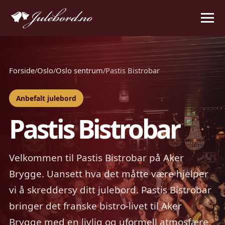
Forside
/
Oslo
/
Oslo sentrum
/
Pastis Bistrobar
Anbefalt julebord
Pastis Bistrobar
Velkommen til Pastis Bistrobar på Aker
Brygge. Uansett hva det måtte være hjelper
vi å skreddersy ditt julebord. Pastis Bistrobar
bringer det franske bistro-livet til Aker
Brygge med en livlig og uformell atmosfære.