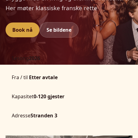
Her møter klassiske franske rette
Book nå
Se bildene
Sesong
2026
Fra / til
Etter avtale
Kapasitet
0-120 gjester
Adresse
Stranden 3