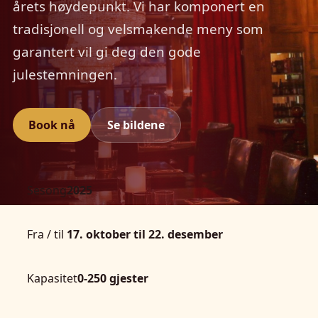
årets høydepunkt. Vi har komponert en
tradisjonell og velsmakende meny som
garantert vil gi deg den gode
julestemningen.
Book nå
Se bildene
Sesong
2025
Fra / til
17. oktober til 22. desember
Kapasitet
0-250 gjester