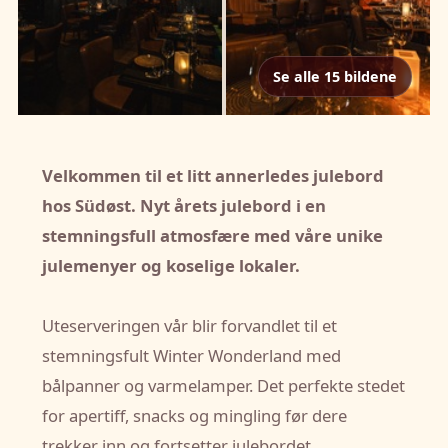
Se alle 15 bildene
Velkommen til et litt annerledes julebord
hos Südøst. Nyt årets julebord i en
stemningsfull atmosfære med våre unike
julemenyer og koselige lokaler.
Uteserveringen vår blir forvandlet til et
stemningsfult Winter Wonderland med
bålpanner og varmelamper. Det perfekte stedet
for apertiff, snacks og mingling før dere
trekker inn og fortsetter julebordet.