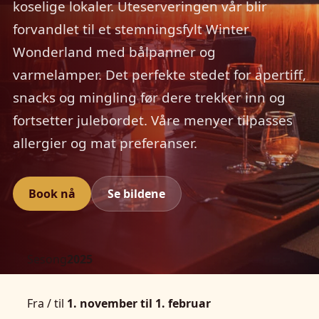
koselige lokaler. Uteserveringen vår blir
forvandlet til et stemningsfylt Winter
Wonderland med bålpanner og
varmelamper. Det perfekte stedet for apertiff,
snacks og mingling før dere trekker inn og
fortsetter julebordet. Våre menyer tilpasses
allergier og mat preferanser.
Book nå
Se bildene
Sesong
2025
Fra / til
1. november til 1. februar