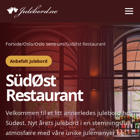
Forside
/
Oslo
/
Oslo sentrum
/
SüdØst Restaurant
Anbefalt julebord
SüdØst
Restaurant
Velkommen til et litt annerledes julebord hos
Südøst. Nyt årets julebord i en stemningsfull
atmosfære med våre unike julemenyer og