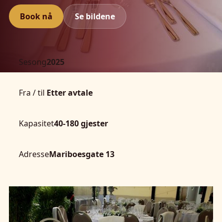
Book nå
Se bildene
Sesong
2025
Fra / til
Etter avtale
Kapasitet
40-180 gjester
Adresse
Mariboesgate 13