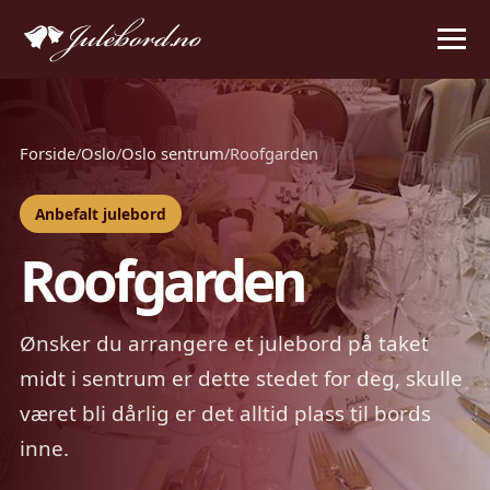
Forside
/
Oslo
/
Oslo sentrum
/
Roofgarden
Anbefalt julebord
Roofgarden
Ønsker du arrangere et julebord på taket
midt i sentrum er dette stedet for deg, skulle
været bli dårlig er det alltid plass til bords
inne.