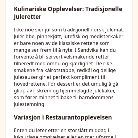
Kulinariske Opplevelser: Tradisjonelle
Juleretter
Ikke noe sier jul som tradisjonell norsk julemat.
Juleribbe, pinnekjøtt, lutefisk og medisterkaker
er bare noen av de klassiske rettene som
mange ser frem til å nyte. I Sandvika kan du
forvente å bli servert velsmakende retter
tilberedt med omhu og kjærlighet. De rike
smakene fra kålrotstappe, rødkål og deilige
julesauser gir et perfekt kompliment til
hovedrettene. For dessert er det umulig å gå
glipp av riskrem og hjemmelagde julekaker,
som fører minnet tilbake til barndommens
julestemning.
Variasjon i Restaurantopplevelsen
Enten du leter etter en storslått middag i
luksuriøse omgivelser eller en mer uformell