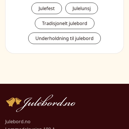
Julefest
Julelunsj
Tradisjonelt julebord
Underholdning til julebord
Julebord.no