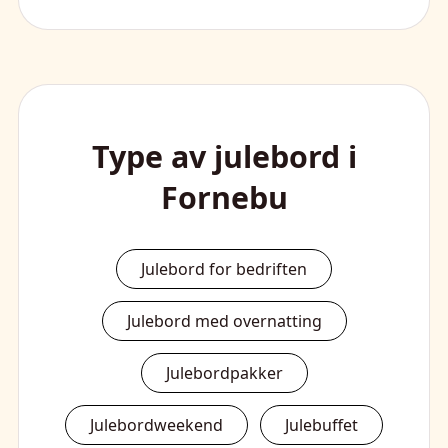
Type av julebord i
Fornebu
Julebord for bedriften
Julebord med overnatting
Julebordpakker
Julebordweekend
Julebuffet