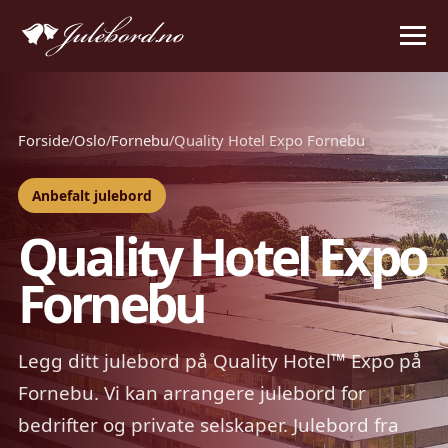
Forside
/
Oslo
/
Fornebu
/
Quality Hotel Expo Fornebu
Anbefalt julebord
Quality Hotel Expo
Fornebu
Legg ditt julebord på Quality Hotel™ Expo på
Fornebu. Vi kan arrangere julebord for
bedrifter og private selskaper. Julebord fra