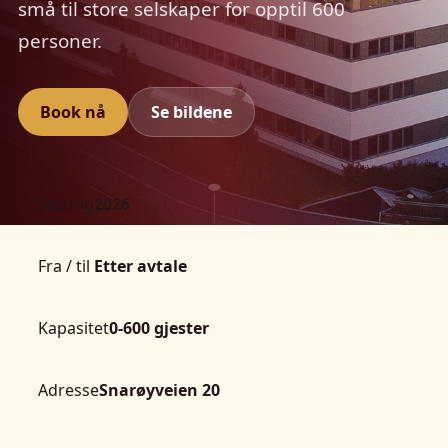
små til store selskaper for opptil 600
personer.
Book nå
Se bildene
Sesong
2026
Fra / til
Etter avtale
Kapasitet
0-600 gjester
Adresse
Snarøyveien 20