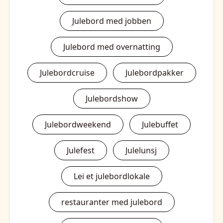
Julebord med jobben
Julebord med overnatting
Julebordcruise
Julebordpakker
Julebordshow
Julebordweekend
Julebuffet
Julefest
Julelunsj
Lei et julebordlokale
restauranter med julebord