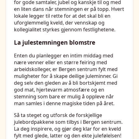
for gode samtaler, jubel og kanskje til og med
en liten dans når stemningen er på topp. Hvert
lokale legger til rette for at det skal bli en
uforglemmelig kveld, der vennskap og
kollegialitet styrkes gjennom festlighetene.
La julestemningen blomstre
Enten du planlegger en intim middag med
nære venner eller en større feiring med
arbeidskolleger, er Bergen sentrum fylt med
muligheter for å skape deilige juleminner. Gi
deg selv den gleden av å bli bortskjemt med
god mat, hjertevarm atmosfære og en
stemning som bare er mulig å oppleve når
man samles i denne magiske tiden på året.
Så ta steget og utforsk de forskjellige
julebordpakkene som tilbys i Bergen sentrum.
La deg inspirere, og gjør deg klar for en kveld
fylt med glede, latter og den ekte julefølelsen!