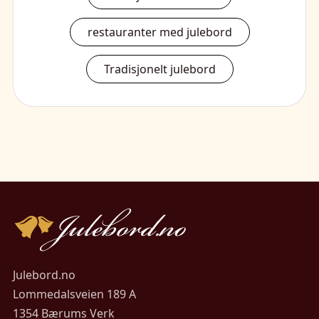
restauranter med julebord
Tradisjonelt julebord
Julebord.no
Lommedalsveien 189 A
1354 Bærums Verk