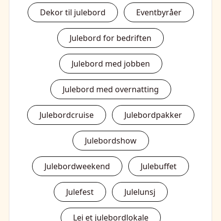
Dekor til julebord
Eventbyråer
Julebord for bedriften
Julebord med jobben
Julebord med overnatting
Julebordcruise
Julebordpakker
Julebordshow
Julebordweekend
Julebuffet
Julefest
Julelunsj
Lei et julebordlokale