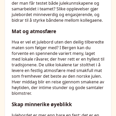
der man får testet både julekunnskapene og
samarbeidet i teamet? Slike opplevelser gjør
julebordet minneverdig og engasjerende, og
bidrar til å styrke båndene mellom kollegaene.
Mat og atmosfære
Hva er vel et julebord uten den deilig tilberedte
maten som følger med? I Bergen kan du
forvente en spennende variert meny, laget
med lokale råvarer, der hver rett er en hyllest til
tradisjonene. De ulike lokalene tar stolthet i å
levere en festlig atmosfære med smakfull mat
som fremhever det beste av den norske julen.
Hver middag blir en reise gjennom smakene av
høytiden, der intime stunder og gode samtaler
blomstrer.
Skap minnerike øyeblikk
Julebordet er mer enn bare en fest; det er en