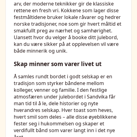
arv, der moderne teknikker gir de klassiske
rettene en fresh vri. Kokkene som lager disse
festmåltidene bruker lokale råvarer og hedrer
norske tradisjoner, noe som gir hvert måltid et
smakfullt preg av nærhet og samhørighet.
Uansett hvor du velger å booke ditt julebord,
kan du være sikker på at opplevelsen vil være
både minnerik og unik.
Skap minner som varer livet ut
Å samles rundt bordet i godt selskap er en
tradisjon som styrker båndene mellom
kolleger, venner og familie. I den festlige
atmosfæren under julebordet i Sandvika får
man tid til å le, dele historier og nyte
hverandres selskap. Hver toast som heves,
hvert smil som deles – alle disse øyeblikkene
fester seg i hukommelsen og skaper et
verdifullt bånd som varer langt inn i det nye