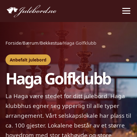
Forside
/
Bærum
/
Bekkestua
/
Haga Golfklubb
Anbefalt julebord
Haga Golfklubb
La Haga være stedet for ditt julebord. Haga
klubbhus egner seg ypperlig til alle typer
arrangement. Vårt selskapslokale har plass til
ca. 100 gjester. Lokalene består av et større
hovedrom med stor takhøyde og store