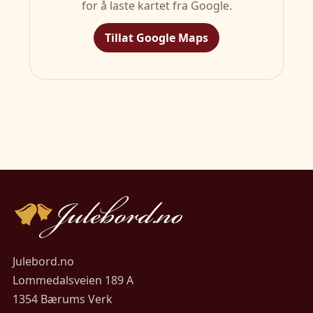
for å laste kartet fra Google.
Tillat Google Maps
Julebord.no
Lommedalsveien 189 A
1354 Bærums Verk