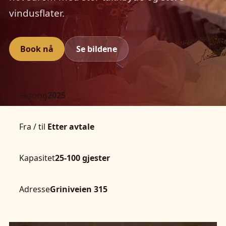
vindusflater.
Book nå
Se bildene
Sesong
2025
Fra / til
Etter avtale
Kapasitet
25-100 gjester
Adresse
Griniveien 315