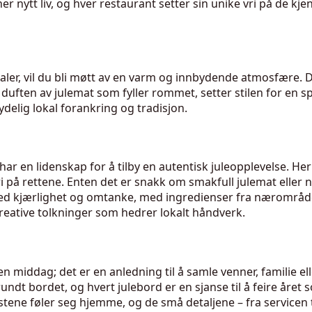
er nytt liv, og hver restaurant setter sin unike vri på de kje
lokaler, vil du bli møtt av en varm og innbydende atmosfære.
duften av julemat som fyller rommet, setter stilen for en s
ydelig lokal forankring og tradisjon.
r en lidenskap for å tilby en autentisk juleopplevelse. Her 
 på rettene. Enten det er snakk om smakfull julemat eller
ed kjærlighet og omtanke, med ingredienser fra nærområdet. 
kreative tolkninger som hedrer lokalt håndverk.
n middag; det er en anledning til å samle venner, familie elle
undt bordet, og hvert julebord er en sjanse til å feire året
tene føler seg hjemme, og de små detaljene – fra servicen t