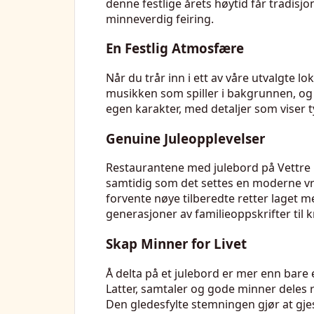
denne festlige årets høytid får tradisjon
minneverdig feiring.
En Festlig Atmosfære
Når du trår inn i ett av våre utvalgte 
musikken som spiller i bakgrunnen, og 
egen karakter, med detaljer som viser t
Genuine Juleopplevelser
Restaurantene med julebord på Vettre ha
samtidig som det settes en moderne vri
forvente nøye tilberedte retter laget m
generasjoner av familieoppskrifter til 
Skap Minner for Livet
Å delta på et julebord er mer enn bare e
Latter, samtaler og gode minner deles r
Den gledesfylte stemningen gjør at gjes