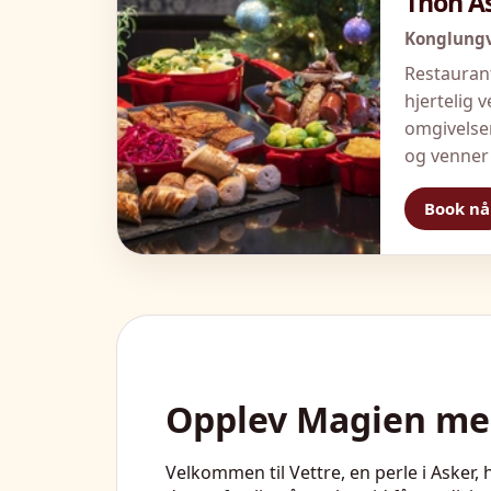
Thon A
Konglungv
Restaurant
hjertelig 
omgivelser
og venner 
Book nå
Opplev Magien med
Velkommen til Vettre, en perle i Asker,