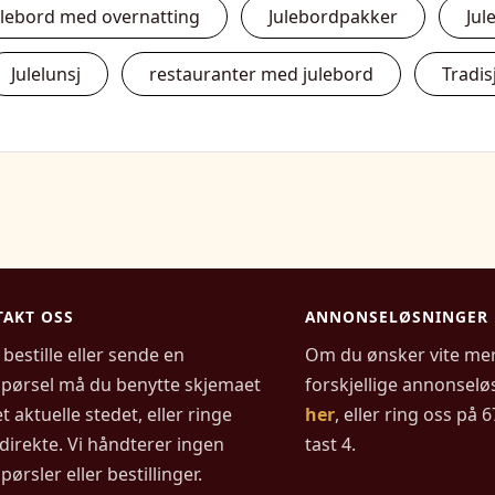
ulebord med overnatting
Julebordpakker
Ju
Julelunsj
restauranter med julebord
Tradis
AKT OSS
ANNONSELØSNINGER
 bestille eller sende en
Om du ønsker vite me
spørsel må du benytte skjemaet
forskjellige annonselø
t aktuelle stedet, eller ringe
her
, eller ring oss på 
direkte. Vi håndterer ingen
tast 4.
pørsler eller bestillinger.