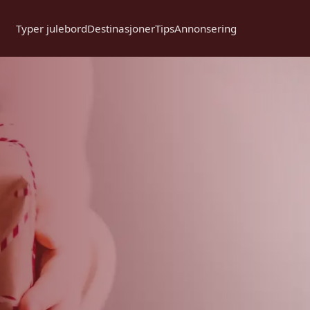
Typer julebord
Destinasjoner
Tips
Annonsering