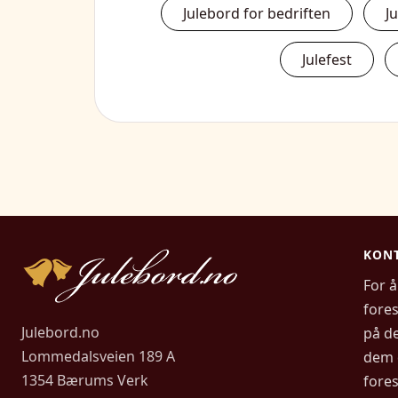
Julebord for bedriften
J
Julefest
KONT
For å
fore
Julebord.no
på de
Lommedalsveien 189 A
dem 
1354 Bærums Verk
fores