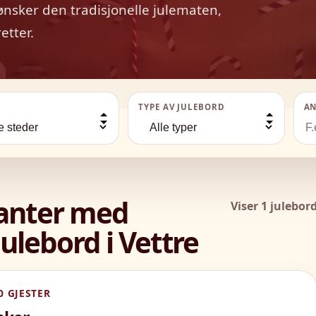
ønsker den tradisjonelle julematen,
etter.
TYPE AV JULEBORD
AN
ranter med
Viser 1 julebor
ulebord i Vettre
0 GJESTER