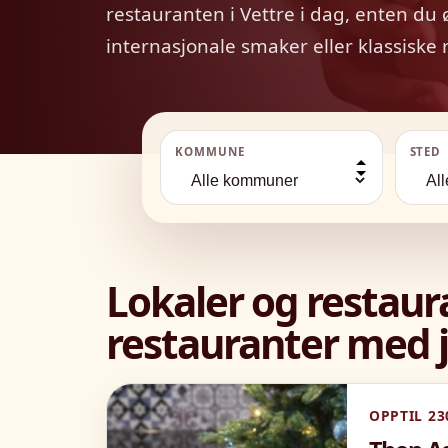
restauranten i Vettre i dag, enten du 
internasjonale smaker eller klassiske r
KOMMUNE
STED
Lokaler og restau
restauranter med j
OPPTIL 23