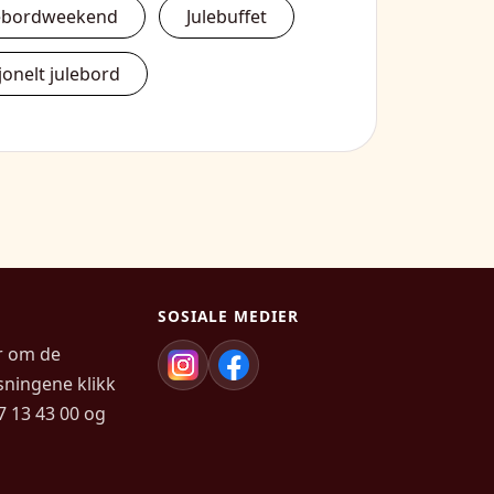
lebordweekend
Julebuffet
jonelt julebord
SOSIALE MEDIER
r om de
sningene klikk
67 13 43 00 og