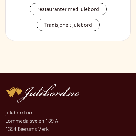
restauranter med julebord
Tradisjonelt julebord
Julebord.no
Lommedalsveien 189 A
1354 Bærums Verk