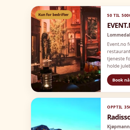
Kun for bedrifter
50 TIL 500
EVENT
Lommedals
Event.no f
restaurant
tjeneste f
holde jule
Book nå
OPPTIL 35
Radisso
Kjøpmanns