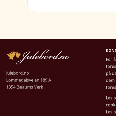
KONT
For å
fore
Julebord.no
på de
Lommedalsveien 189 A
dem 
1354 Bærums Verk
fores
Les 
cook
Les 