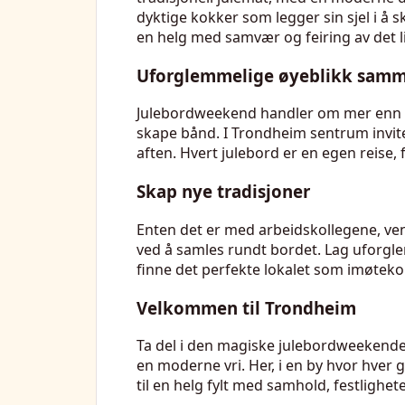
dyktige kokker som legger sin sjel i å 
en helg med samvær og feiring av det li
Uforglemmelige øyeblikk sam
Julebordweekend handler om mer enn bare
skape bånd. I Trondheim sentrum inviter
aften. Hvert julebord er en egen reise,
Skap nye tradisjoner
Enten det er med arbeidskollegene, ve
ved å samles rundt bordet. Lag uforgle
finne det perfekte lokalet som imøteko
Velkommen til Trondheim
Ta del i den magiske julebordweekende
en moderne vri. Her, i en by hvor hver 
til en helg fylt med samhold, festlighe