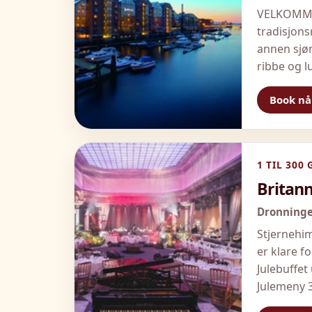
VELKOMMEN
tradisjons
annen sjøm
ribbe og l
Book nå
1 TIL 300 
Britann
Dronninge
Stjernehim
er klare f
Julebuffe
Julemeny 3