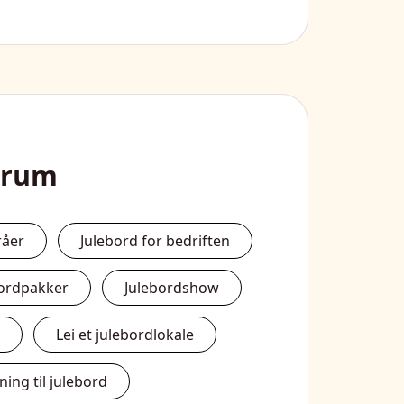
trum
råer
Julebord for bedriften
bordpakker
Julebordshow
Lei et julebordlokale
ing til julebord