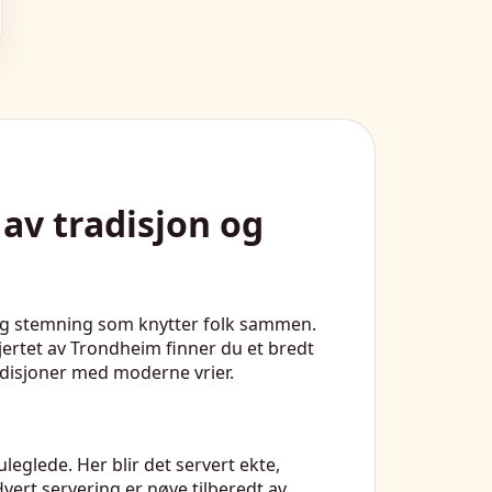
av tradisjon og
lig stemning som knytter folk sammen.
jertet av Trondheim finner du et bredt
adisjoner med moderne vrier.
leglede. Her blir det servert ekte,
ert servering er nøye tilberedt av