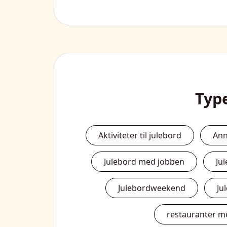
Typ
Aktiviteter til julebord
Ann
Julebord med jobben
Ju
Julebordweekend
Ju
restauranter m