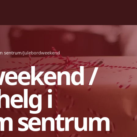
im sentrum
/
Julebordweekend
weekend /
elg i
m sentrum