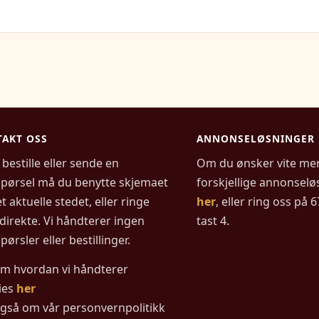
AKT OSS
ANNONSELØSNINGER
 bestille eller sende en
Om du ønsker vite me
spørsel må du benytte skjemaet
forskjellige annonselø
t aktuelle stedet, eller ringe
her
, eller ring oss på 
direkte. Vi håndterer ingen
tast 4.
pørsler eller bestillinger.
om hvordan vi håndterer
ies
her
også om vår personvernpolitikk