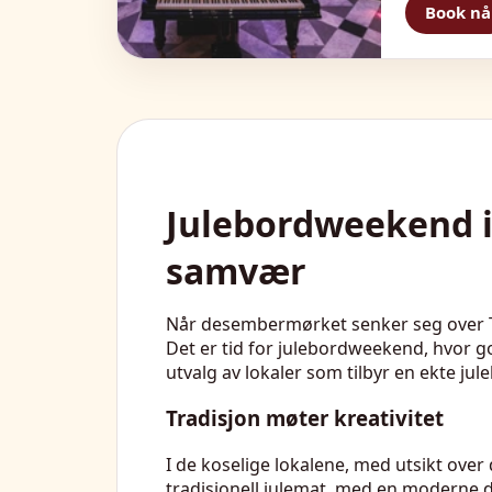
Book nå
Julebordweekend i 
samvær
Når desembermørket senker seg over Tr
Det er tid for julebordweekend, hvor g
utvalg av lokaler som tilbyr en ekte j
Tradisjon møter kreativitet
I de koselige lokalene, med utsikt over
tradisjonell julemat, med en moderne d