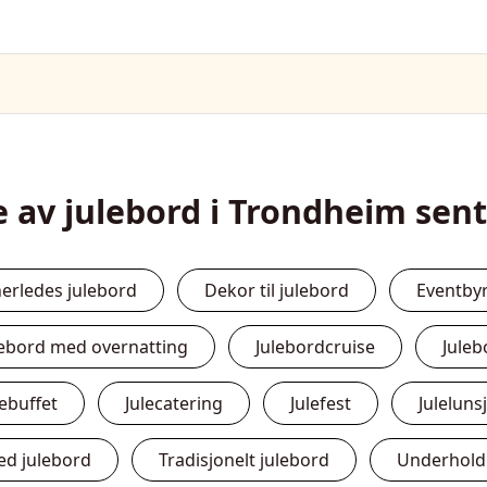
e av julebord i Trondheim sen
erledes julebord
Dekor til julebord
Eventby
lebord med overnatting
Julebordcruise
Jule
lebuffet
Julecatering
Julefest
Julelunsj
ed julebord
Tradisjonelt julebord
Underholdn