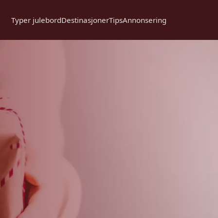
Typer julebord
Destinasjoner
Tips
Annonsering