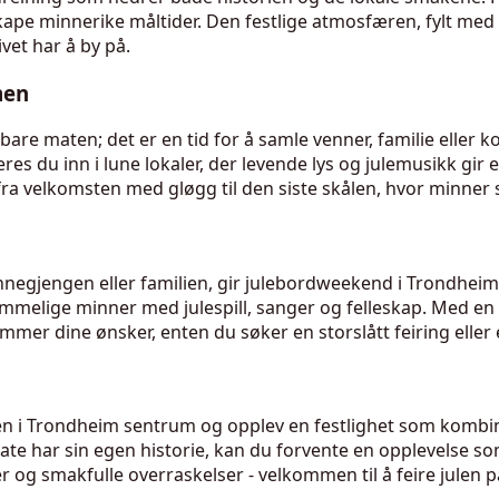
skape minnerike måltider. Den festlige atmosfæren, fylt med
vet har å by på.
men
 maten; det er en tid for å samle venner, familie eller kol
es du inn i lune lokaler, der levende lys og julemusikk gi
 fra velkomsten med gløgg til den siste skålen, hvor minner
nnegjengen eller familien, gir julebordweekend i Trondheim
mmelige minner med julespill, sanger og felleskap. Med en
mmer dine ønsker, enten du søker en storslått feiring eller
n i Trondheim sentrum og opplev en festlighet som kombine
gate har sin egen historie, kan du forvente en opplevelse s
ter og smakfulle overraskelser - velkommen til å feire julen 