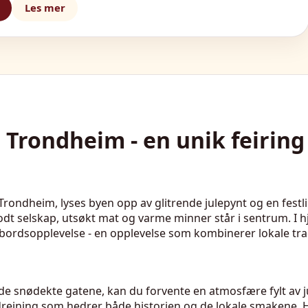
Les mer
Trondheim - en unik feiring 
ondheim, lyses byen opp av glitrende julepynt og en fest
odt selskap, utsøkt mat og varme minner står i sentrum. I h
ulebordsopplevelse - en opplevelse som kombinerer lokale tr
 de snødekte gatene, kan du forvente en atmosfære fylt av ju
reining som hedrer både historien og de lokale smakene. Hv