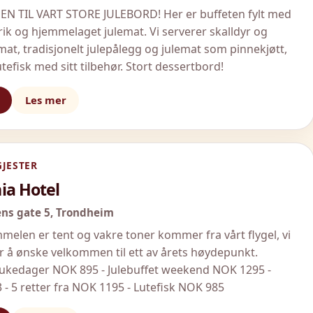
 TIL VART STORE JULEBORD! Her er buffeten fylt med
rik og hjemmelaget julemat. Vi serverer skalldyr og
at, tradisjonelt julepålegg og julemat som pinnekjøtt,
utefisk med sitt tilbehør. Stort dessertbord!
Les mer
GJESTER
ia Hotel
ns gate 5,
Trondheim
melen er tent og vakre toner kommer fra vårt flygel, vi
or å ønske velkommen til ett av årets høydepunkt.
t ukedager NOK 895 - Julebuffet weekend NOK 1295 -
 - 5 retter fra NOK 1195 - Lutefisk NOK 985