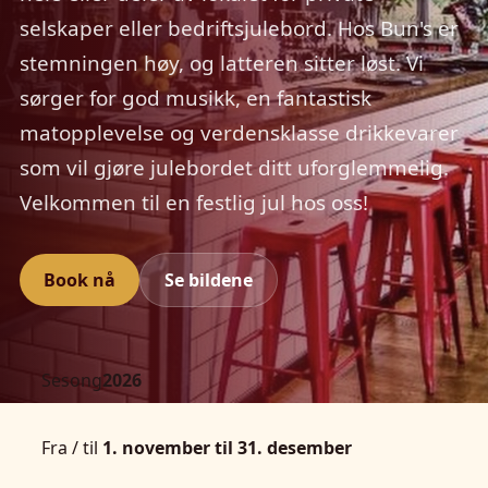
selskaper eller bedriftsjulebord. Hos Bun's er
stemningen høy, og latteren sitter løst. Vi
sørger for god musikk, en fantastisk
matopplevelse og verdensklasse drikkevarer
som vil gjøre julebordet ditt uforglemmelig.
Velkommen til en festlig jul hos oss!
Book nå
Se bildene
Sesong
2026
Fra / til
1. november til 31. desember