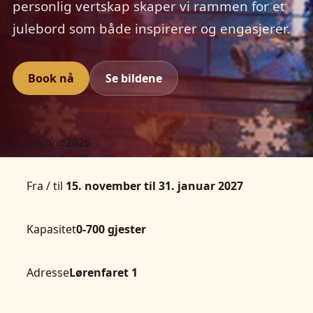
personlig vertskap skaper vi rammen for et
julebord som både inspirerer og engasjerer.
Book nå
Se bildene
Sesong
2026
Fra / til
15. november til 31. januar 2027
Kapasitet
0-700 gjester
Adresse
Lørenfaret 1