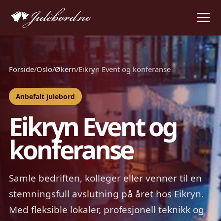
Forside
/
Oslo
/
Økern
/
Eikryn Event og konferanse
Anbefalt julebord
Eikryn Event og
konferanse
Samle bedriften, kolleger eller venner til en
stemningsfull avslutning på året hos Eikryn.
Med fleksible lokaler, profesjonell teknikk og