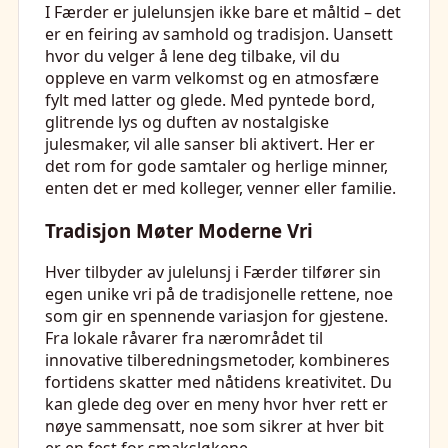
I Færder er julelunsjen ikke bare et måltid – det
er en feiring av samhold og tradisjon. Uansett
hvor du velger å lene deg tilbake, vil du
oppleve en varm velkomst og en atmosfære
fylt med latter og glede. Med pyntede bord,
glitrende lys og duften av nostalgiske
julesmaker, vil alle sanser bli aktivert. Her er
det rom for gode samtaler og herlige minner,
enten det er med kolleger, venner eller familie.
Tradisjon Møter Moderne Vri
Hver tilbyder av julelunsj i Færder tilfører sin
egen unike vri på de tradisjonelle rettene, noe
som gir en spennende variasjon for gjestene.
Fra lokale råvarer fra nærområdet til
innovative tilberedningsmetoder, kombineres
fortidens skatter med nåtidens kreativitet. Du
kan glede deg over en meny hvor hver rett er
nøye sammensatt, noe som sikrer at hver bit