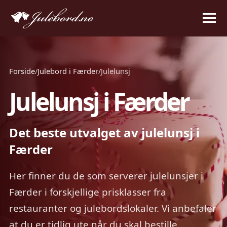
Forside
/
Julebord i Færder
/
Julelunsj
Julelunsj i Færder
Det beste utvalget av julelunsj i
Færder
Her finner du de som serverer julelunsjer i
Færder i forskjellige prisklasser fra
restauranter og julebordslokaler. Vi anbefaler
at du er tidlig ute når du skal bestille