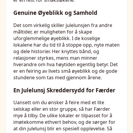
er en fest for smaksløkene.
Genuine Øyeblikk og Samhold
Det som virkelig skiller julelunsjen fra andre
måltider, er muligheten for å skape
uforglemmelige øyeblikk. I de koselige
lokalene har du tid til å stoppe opp, nyte maten
og dele historier. Her knyttes bånd, og
relasjoner styrkes, mens man minner
hverandre om hva høytiden egentlig betyr. Det
er en feiring av livets små øyeblikk og de gode
stundene som tas med gjennom årene.
En Julelunsj Skreddersydd for Færder
Uansett om du ønsker å feire med et lite
selskap eller en stor gruppe, så har Færder
mye å tilby. De ulike lokaler er tilpasset for å
imøtekomme ethvert behov, og de sørger for
at din julelunsj blir en spesiell opplevelse. Så