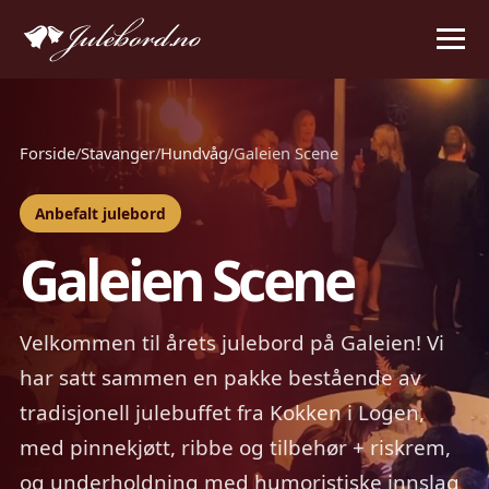
Forside
/
Stavanger
/
Hundvåg
/
Galeien Scene
Anbefalt julebord
Galeien Scene
Velkommen til årets julebord på Galeien! Vi
har satt sammen en pakke bestående av
tradisjonell julebuffet fra Kokken i Logen,
med pinnekjøtt, ribbe og tilbehør + riskrem,
og underholdning med humoristiske innslag