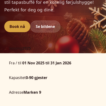
stil tapasbuffé for en koselig førjulshygge!
Perfekt for deg og dine.
Book nå
Se bildene
Sesong
2025
Fra / til
01 Nov 2025 til 31 Jan 2026
Kapasitet
0-90 gjester
Adresse
Marken 9