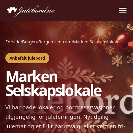
Forside
/
Bergen
/
Bergen sentrum
/
Marken Selskapslokale
Anbefalt julebord
Marken
Selskapslokale
Vi har både lokaler og bordreservasjoner
tilgjengelig for julefeiringen. Nyt deilig
julemat og et fullt barutvalg, eller velg en fri-