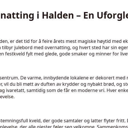
natting i Halden – En Uforg
en, er det tid for å feire årets mest magiske høytid med ek
m tilbyr julebord med overnatting, og hvert sted har sin eg
 en festkveld fylt med glede, gode smaker og minner for live
d i sentrum. De varme, innbydende lokalene er dekorert med 
 vil du bli møtt av duften av krydder og nybakt brød, og st
slag ivaretatt, samtidig som de får en moderne vri. Hver enk
evelse.
emningsfull kveld, der gode samtaler og latter flyter fritt.
levelse, der alle gjester føler seg velkomne. Sammenkomste