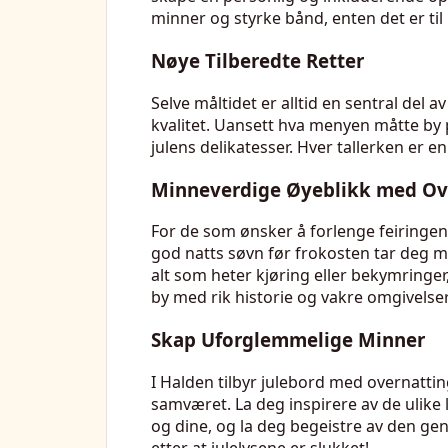
minner og styrke bånd, enten det er til
Nøye Tilberedte Retter
Selve måltidet er alltid en sentral del 
kvalitet. Uansett hva menyen måtte by
julens delikatesser. Hver tallerken er e
Minneverdige Øyeblikk med Ov
For de som ønsker å forlenge feiringen,
god natts søvn før frokosten tar deg me
alt som heter kjøring eller bekymringer
by med rik historie og vakre omgivelser,
Skap Uforglemmelige Minner
I Halden tilbyr julebord med overnattin
samværet. La deg inspirere av de ulike
og dine, og la deg begeistre av den gen
etter at julelysene er slukket!