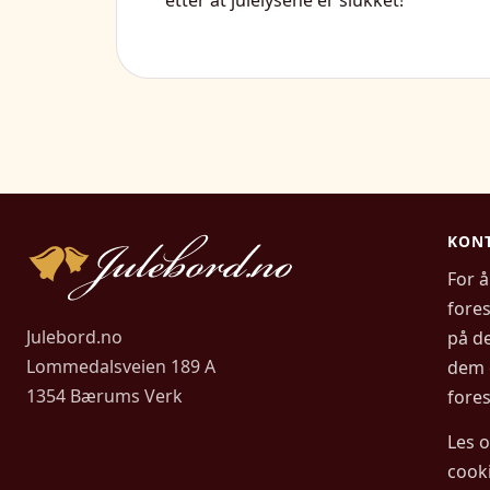
KONT
For å
fore
Julebord.no
på de
Lommedalsveien 189 A
dem 
1354 Bærums Verk
fores
Les 
cook