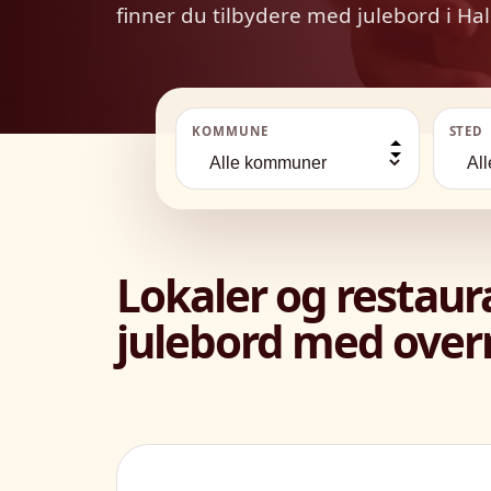
finner du tilbydere med julebord i 
KOMMUNE
STED
Lokaler og restau
julebord med overn