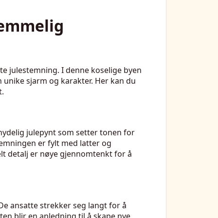
lemmelig
te julestemning. I denne koselige byen
en unike sjarm og karakter. Her kan du
t.
nydelig julepynt som setter tonen for
emningen er fylt med latter og
elt detalj er nøye gjennomtenkt for å
 De ansatte strekker seg langt for å
n blir en anledning til å skape nye