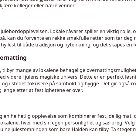
 kjære kolleger eller nære venner.
av julebordopplevelsen. Lokale råvarer spiller en viktig roll
 på, kan du forvente en rekke smakfulle retter som tar de
n hyllest til både tradisjon og nytenkning, og det skapes en
ernatting
 tilbyr mange av lokalene behagelige overnattingsmuligheter
d videre i julens magiske univers. Dette er en perfekt løsn
, og i stedet fokusere på samhold og hygge. Det gir også rom 
 lenge etter at festlighetene er over.
g en helhetlig opplevelse som kombinerer fest, deilig mat, 
 lokalene, hver med sin egen personlighet og særpreg. Velg
uine julestemningen som bare Halden kan tilby. Ta steget mo